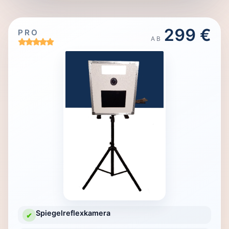
299 €
PRO
AB
Spiegelreflexkamera
✔