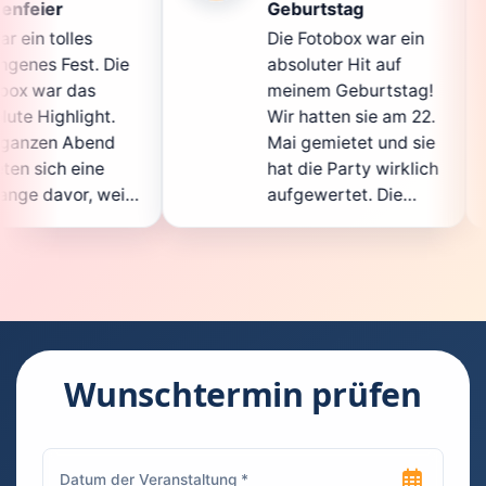
Geburtstag
Die 
Die Fotobox war ein
spit
e
absoluter Hit auf
Hoch
meinem Geburtstag!
ganz 
Wir hatten sie am 22.
ents
Mai gemietet und sie
der
hat die Party wirklich
Sofo
l
aufgewertet. Die
auch
t
Auswahl an lustigen
Gäst
Accessoires war
gewa
.
super, und die Fotos
ware
waren von bester
supe
Qualität. Die
Requ
e
Bedienung war
Hand
kinderleicht – jeder
super
Wunschtermin prüfen
konnte einfach ein
kann
h
Foto machen, wann
rund
immer er wollte.
das 
Besonders toll fand
Foto