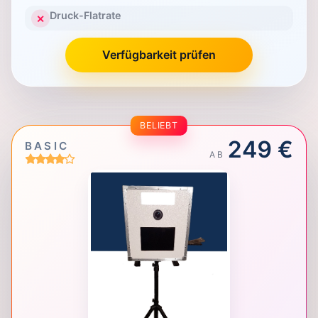
Druck-Flatrate
✕
Verfügbarkeit prüfen
BELIEBT
249 €
BASIC
AB