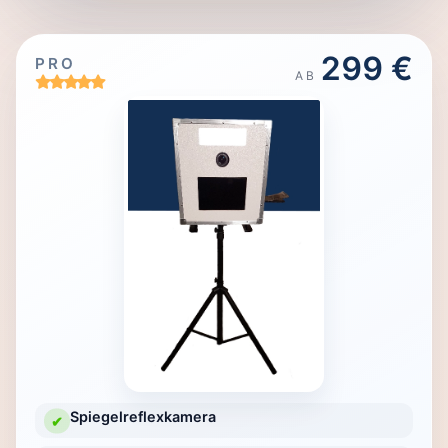
299 €
PRO
AB
Spiegelreflexkamera
✔