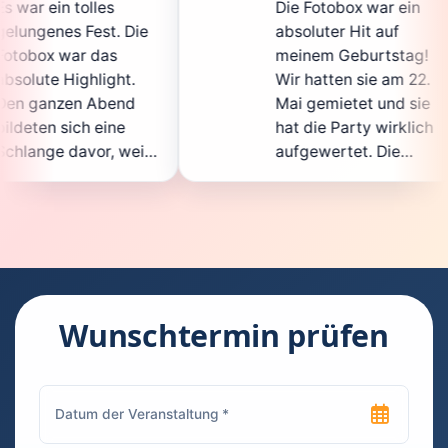
Die Fotobox war ein
s
 Die
absoluter Hit auf
H
meinem Geburtstag!
g
t.
Wir hatten sie am 22.
e
nd
Mai gemietet und sie
d
e
hat die Party wirklich
S
weil
aufgewertet. Die
a
icht
Auswahl an lustigen
G
Accessoires war
g
en.
super, und die Fotos
w
nt
waren von bester
s
Qualität. Die
R
 die
Bedienung war
H
kinderleicht – jeder
s
Wunschtermin prüfen
konnte einfach ein
k
euch
Foto machen, wann
r
hen
immer er wollte.
d
Besonders toll fand
F
en
ich, dass man die
j