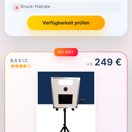
Druck-Flatrate
✕
Verfügbarkeit prüfen
BELIEBT
249 €
BASIC
AB