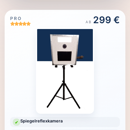
299 €
PRO
AB
Spiegelreflexkamera
✔