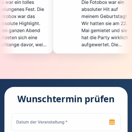
Die Fotobox war ein
sp
 Die
absoluter Hit auf
Ho
meinem Geburtstag!
ga
t.
Wir hatten sie am 22.
e
nd
Mai gemietet und sie
d
e
hat die Party wirklich
S
weil
aufgewertet. Die
au
icht
Auswahl an lustigen
G
Accessoires war
g
en.
super, und die Fotos
w
nt
waren von bester
su
Qualität. Die
R
 die
Bedienung war
H
kinderleicht – jeder
su
Wunschtermin prüfen
konnte einfach ein
ka
euch
Foto machen, wann
r
hen
immer er wollte.
da
Besonders toll fand
F
en
ich, dass man die
je