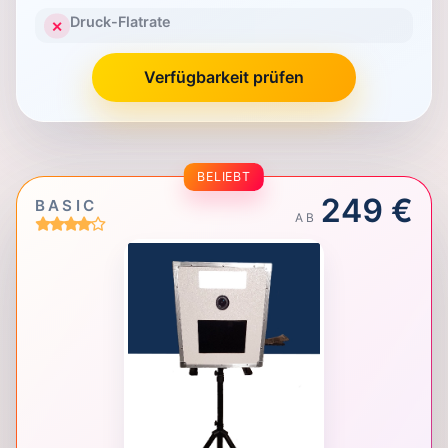
Druck-Flatrate
✕
Verfügbarkeit prüfen
BELIEBT
249 €
BASIC
AB