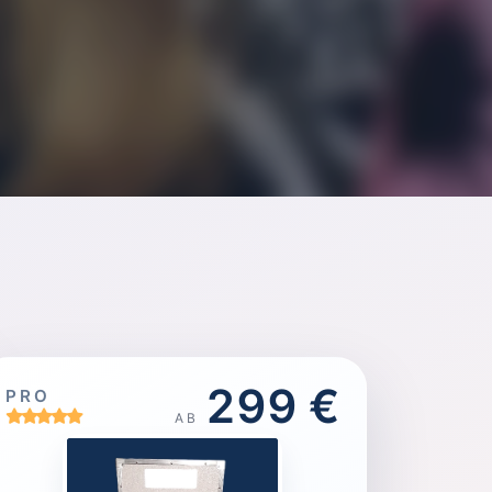
299 €
PRO
AB