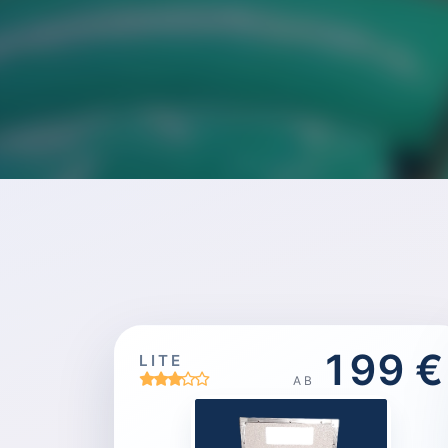
199 €
LITE
AB