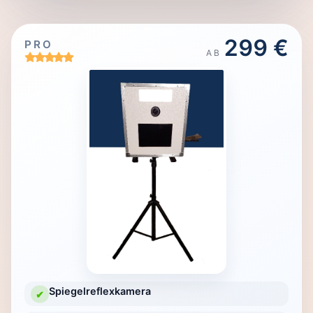
299 €
PRO
AB
Spiegelreflexkamera
✔