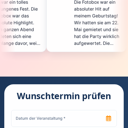
Die Fotobox war ein
s
 Die
absoluter Hit auf
H
meinem Geburtstag!
g
t.
Wir hatten sie am 22.
e
nd
Mai gemietet und sie
d
e
hat die Party wirklich
S
weil
aufgewertet. Die
a
icht
Auswahl an lustigen
G
Accessoires war
g
en.
super, und die Fotos
w
nt
waren von bester
s
Qualität. Die
R
 die
Bedienung war
H
kinderleicht – jeder
s
Wunschtermin prüfen
konnte einfach ein
k
euch
Foto machen, wann
r
hen
immer er wollte.
d
Besonders toll fand
F
en
ich, dass man die
j