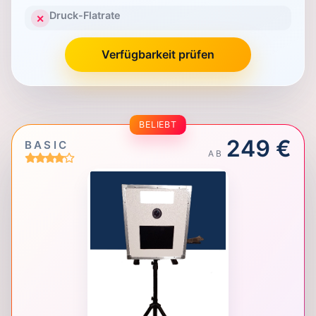
Druck-Flatrate
✕
Verfügbarkeit prüfen
BELIEBT
249 €
BASIC
AB