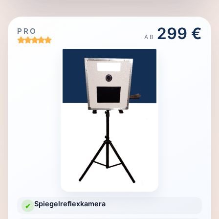
299 €
PRO
AB
Spiegelreflexkamera
✔