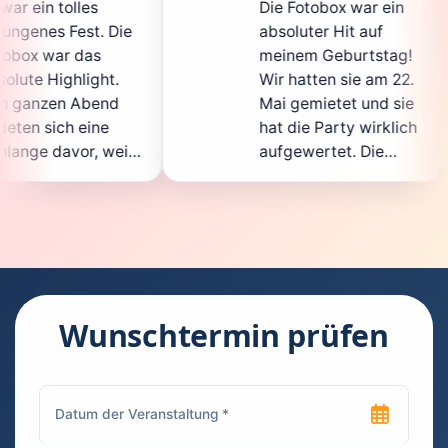
Die Fotobox war ein
spi
Die
absoluter Hit auf
Hoc
meinem Geburtstag!
gan
.
Wir hatten sie am 22.
en
d
Mai gemietet und sie
de
hat die Party wirklich
So
eil
aufgewertet. Die
auc
cht
Auswahl an lustigen
Gä
Accessoires war
ge
n.
super, und die Fotos
wa
t
waren von bester
sup
Qualität. Die
Re
die
Bedienung war
Ha
kinderleicht – jeder
sup
Wunschtermin prüfen
konnte einfach ein
kan
uch
Foto machen, wann
ru
en
immer er wollte.
das
Besonders toll fand
Fo
n
ich, dass man die
jed