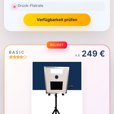
Druck-Flatrate
✕
Verfügbarkeit prüfen
BELIEBT
249 €
BASIC
AB