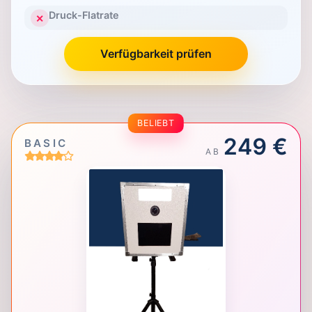
Druck-Flatrate
✕
Verfügbarkeit prüfen
BELIEBT
249 €
BASIC
AB