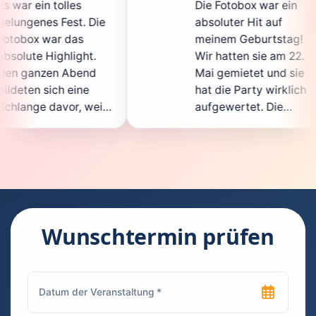
Die Fotobox war ein
s
 Die
absoluter Hit auf
H
meinem Geburtstag!
g
ht.
Wir hatten sie am 22.
e
nd
Mai gemietet und sie
d
e
hat die Party wirklich
S
weil
aufgewertet. Die
a
icht
Auswahl an lustigen
G
Accessoires war
g
ten.
super, und die Fotos
w
nt
waren von bester
s
Qualität. Die
R
 die
Bedienung war
H
kinderleicht – jeder
s
Wunschtermin prüfen
konnte einfach ein
k
euch
Foto machen, wann
r
hen
immer er wollte.
d
Besonders toll fand
F
en
ich, dass man die
j