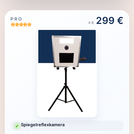
299 €
PRO
AB
Spiegelreflexkamera
✔