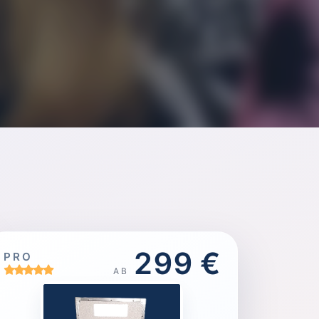
299 €
PRO
AB