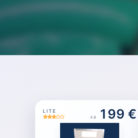
199 €
LITE
AB