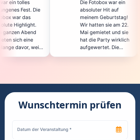
Die Fotobox war ein
spi
ie
absoluter Hit auf
Hoc
meinem Geburtstag!
gan
.
Wir hatten sie am 22.
ent
d
Mai gemietet und sie
der
hat die Party wirklich
Sof
il
aufgewertet. Die
auc
ht
Auswahl an lustigen
Gä
Accessoires war
gew
n.
super, und die Fotos
war
t
waren von bester
sup
Qualität. Die
Req
ie
Bedienung war
Han
kinderleicht – jeder
sup
Wunschtermin prüfen
konnte einfach ein
kan
uch
Foto machen, wann
run
n
immer er wollte.
das
Besonders toll fand
Fot
ich, dass man die
jed