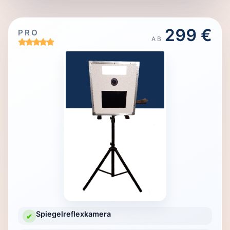
299 €
PRO
AB
Spiegelreflexkamera
✔