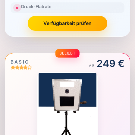
Druck-Flatrate
✕
Verfügbarkeit prüfen
BELIEBT
249 €
BASIC
AB