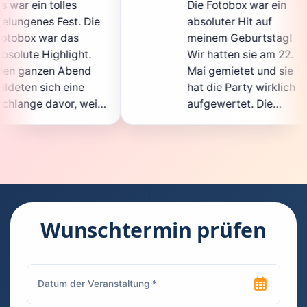
Die Fotobox war ein
sp
Die
absoluter Hit auf
Ho
meinem Geburtstag!
ga
t.
Wir hatten sie am 22.
en
d
Mai gemietet und sie
de
hat die Party wirklich
So
eil
aufgewertet. Die
au
cht
Auswahl an lustigen
Gä
Accessoires war
ge
en.
super, und die Fotos
wa
t
waren von bester
su
Qualität. Die
Re
die
Bedienung war
Ha
kinderleicht – jeder
su
Wunschtermin prüfen
konnte einfach ein
ka
euch
Foto machen, wann
ru
en
immer er wollte.
da
Besonders toll fand
Fo
n
ich, dass man die
je