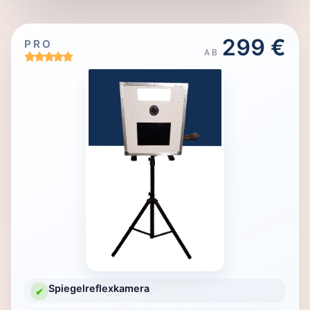
299 €
PRO
AB
Spiegelreflexkamera
✔