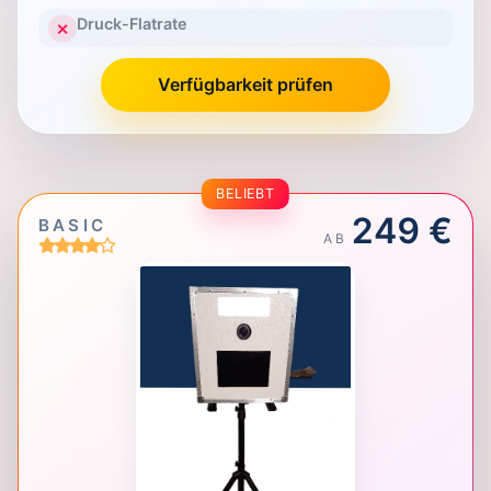
Druck-Flatrate
✕
Verfügbarkeit prüfen
BELIEBT
249 €
BASIC
AB