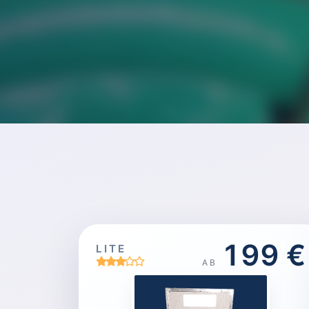
199 €
LITE
AB