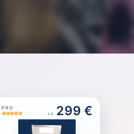
299 €
PRO
AB