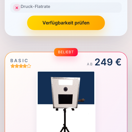
Druck-Flatrate
✕
Verfügbarkeit prüfen
BELIEBT
249 €
BASIC
AB