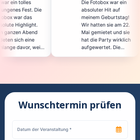
Die Fotobox war ein
sp
Die
absoluter Hit auf
Ho
meinem Geburtstag!
ga
t.
Wir hatten sie am 22.
en
nd
Mai gemietet und sie
de
hat die Party wirklich
So
eil
aufgewertet. Die
au
cht
Auswahl an lustigen
Gä
Accessoires war
ge
en.
super, und die Fotos
wa
nt
waren von bester
su
Qualität. Die
Re
die
Bedienung war
Ha
kinderleicht – jeder
su
Wunschtermin prüfen
konnte einfach ein
ka
euch
Foto machen, wann
ru
en
immer er wollte.
da
Besonders toll fand
Fo
n
ich, dass man die
je