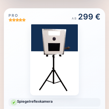
299 €
PRO
AB
Spiegelreflexkamera
✔