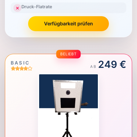
Druck-Flatrate
✕
Verfügbarkeit prüfen
BELIEBT
249 €
BASIC
AB