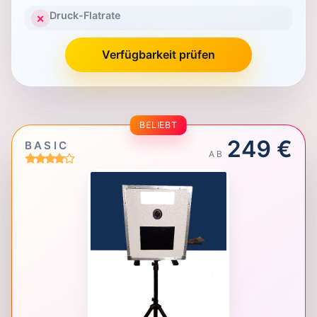
Druck-Flatrate
✕
Verfügbarkeit prüfen
BELIEBT
249 €
BASIC
AB