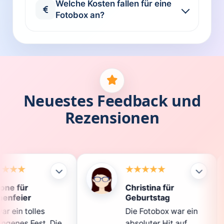
Welche Kosten fallen für eine
Fotobox an?
Neuestes Feedback und
Rezensionen
Christina für
Klau
Geburtstag
Die 
Die Fotobox war ein
spitz
e
absoluter Hit auf