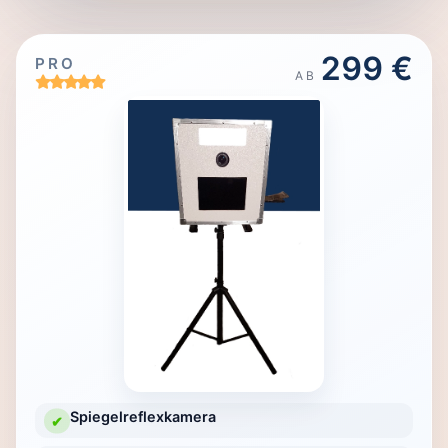
299 €
PRO
AB
Spiegelreflexkamera
✔