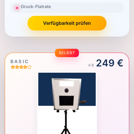
Druck-Flatrate
✕
Verfügbarkeit prüfen
BELIEBT
249 €
BASIC
AB