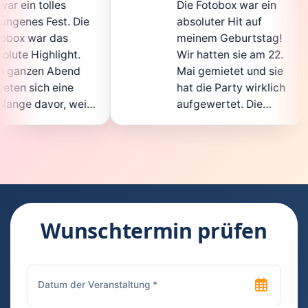
Die Fotobox war ein
spi
ie
absoluter Hit auf
Hoc
meinem Geburtstag!
gan
.
Wir hatten sie am 22.
ent
d
Mai gemietet und sie
der
hat die Party wirklich
Sof
il
aufgewertet. Die
auc
ht
Auswahl an lustigen
Gäs
Accessoires war
gew
n.
super, und die Fotos
war
waren von bester
sup
Qualität. Die
Req
ie
Bedienung war
Han
kinderleicht – jeder
sup
Wunschtermin prüfen
konnte einfach ein
kan
ch
Foto machen, wann
run
n
immer er wollte.
das
Besonders toll fand
Fot
ich, dass man die
jed