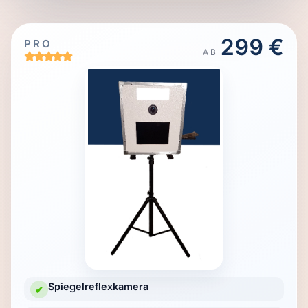
299 €
PRO
AB
Spiegelreflexkamera
✔