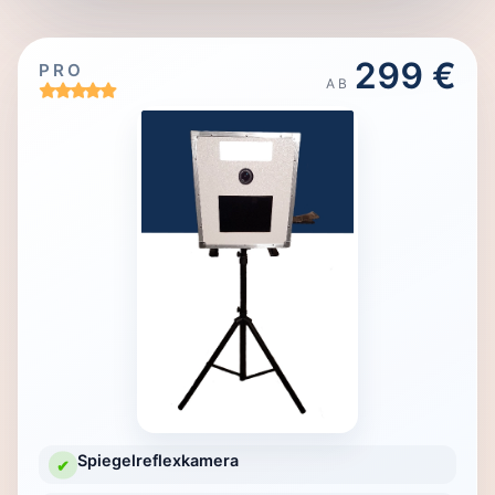
299 €
PRO
AB
Spiegelreflexkamera
✔