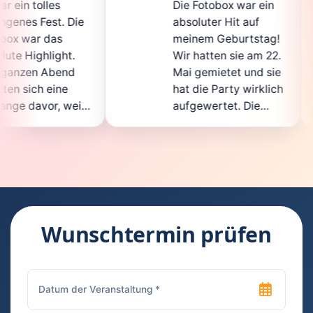
Die Fotobox war ein
spi
Die
absoluter Hit auf
Hoc
meinem Geburtstag!
gan
.
Wir hatten sie am 22.
en
d
Mai gemietet und sie
de
hat die Party wirklich
So
eil
aufgewertet. Die
auc
cht
Auswahl an lustigen
Gä
Accessoires war
ge
n.
super, und die Fotos
war
t
waren von bester
sup
Qualität. Die
Req
die
Bedienung war
Ha
kinderleicht – jeder
sup
Wunschtermin prüfen
konnte einfach ein
kan
uch
Foto machen, wann
ru
en
immer er wollte.
das
Besonders toll fand
Fo
n
ich, dass man die
jed