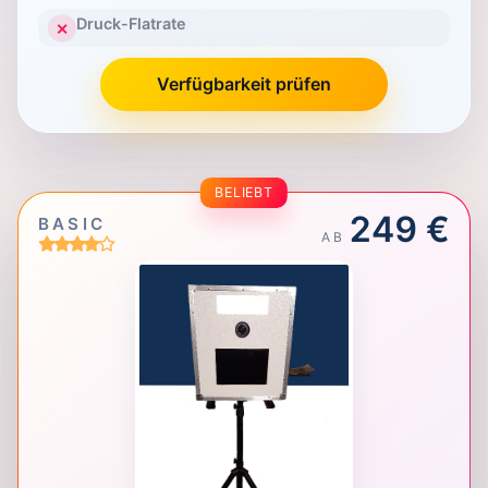
Druck-Flatrate
✕
Verfügbarkeit prüfen
BELIEBT
249 €
BASIC
AB