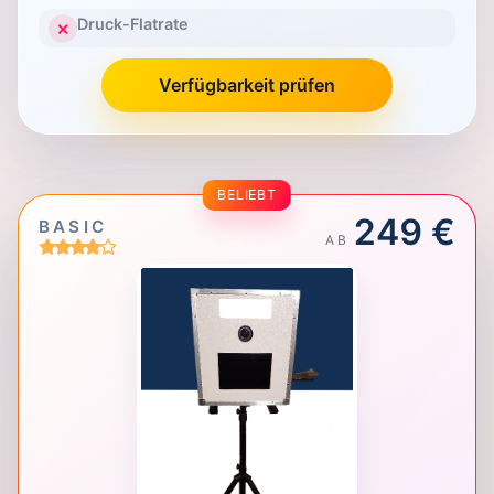
Druck-Flatrate
✕
Verfügbarkeit prüfen
BELIEBT
249 €
BASIC
AB