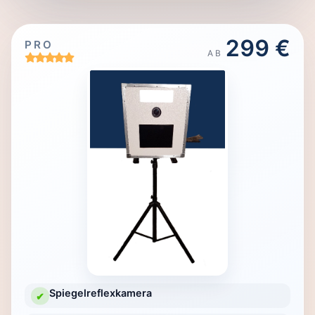
299 €
PRO
AB
Spiegelreflexkamera
✔