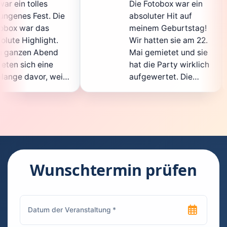
Die Fotobox war ein
spi
ie
absoluter Hit auf
Hoc
meinem Geburtstag!
gan
.
Wir hatten sie am 22.
ent
d
Mai gemietet und sie
der
hat die Party wirklich
Sof
il
aufgewertet. Die
auc
ht
Auswahl an lustigen
Gä
Accessoires war
gew
n.
super, und die Fotos
war
t
waren von bester
sup
Qualität. Die
Req
ie
Bedienung war
Han
kinderleicht – jeder
sup
Wunschtermin prüfen
konnte einfach ein
kan
uch
Foto machen, wann
run
n
immer er wollte.
das
Besonders toll fand
Fot
ich, dass man die
jed