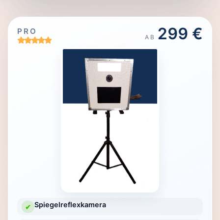
299 €
PRO
AB
Spiegelreflexkamera
✔