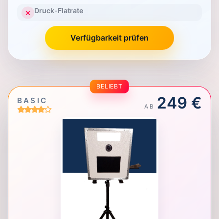
Druck-Flatrate
✕
Verfügbarkeit prüfen
BELIEBT
249 €
BASIC
AB