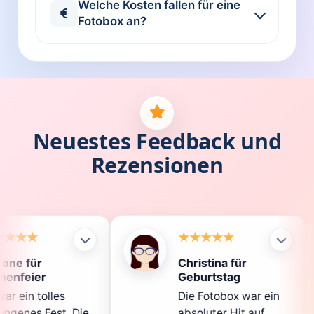
Welche Kosten fallen für eine
Fotobox an?
Neuestes Feedback und
Rezensionen
Christina für
Klau
Geburtstag
Die 
Die Fotobox war ein
spit
ie
absoluter Hit auf