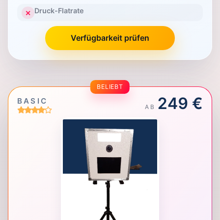
Druck-Flatrate
✕
Verfügbarkeit prüfen
BELIEBT
249 €
BASIC
AB