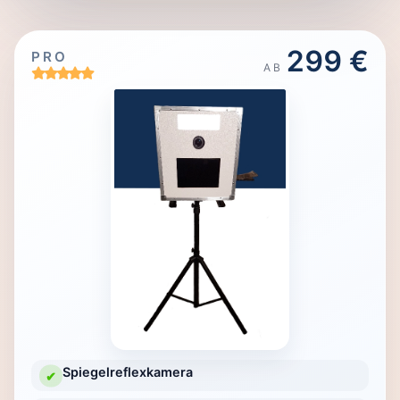
299 €
PRO
AB
Spiegelreflexkamera
✔