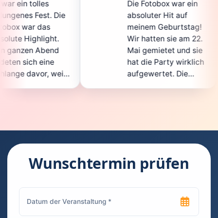
Die Fotobox war ein
sp
 Die
absoluter Hit auf
Ho
meinem Geburtstag!
ga
t.
Wir hatten sie am 22.
e
nd
Mai gemietet und sie
d
e
hat die Party wirklich
S
weil
aufgewertet. Die
au
icht
Auswahl an lustigen
G
Accessoires war
g
en.
super, und die Fotos
w
nt
waren von bester
su
Qualität. Die
R
 die
Bedienung war
H
kinderleicht – jeder
su
Wunschtermin prüfen
konnte einfach ein
ka
euch
Foto machen, wann
r
hen
immer er wollte.
da
Besonders toll fand
F
en
ich, dass man die
je