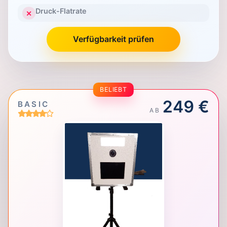
Druck-Flatrate
✕
Verfügbarkeit prüfen
BELIEBT
249 €
BASIC
AB