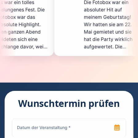
Die Fotobox war ein
spi
ie
absoluter Hit auf
Hoc
meinem Geburtstag!
gan
.
Wir hatten sie am 22.
ent
d
Mai gemietet und sie
der
hat die Party wirklich
Sof
il
aufgewertet. Die
auc
ht
Auswahl an lustigen
Gä
Accessoires war
gew
n.
super, und die Fotos
war
t
waren von bester
sup
Qualität. Die
Req
ie
Bedienung war
Han
kinderleicht – jeder
sup
Wunschtermin prüfen
konnte einfach ein
kan
uch
Foto machen, wann
run
n
immer er wollte.
das
Besonders toll fand
Fot
ich, dass man die
jed