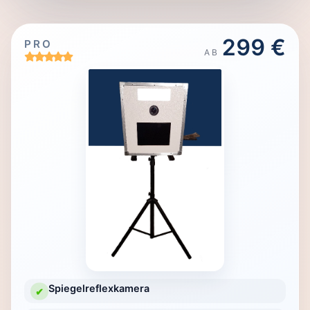
299 €
PRO
AB
Spiegelreflexkamera
✔