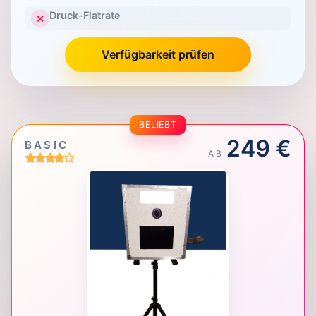
Druck-Flatrate
✕
Verfügbarkeit prüfen
BELIEBT
249 €
BASIC
AB