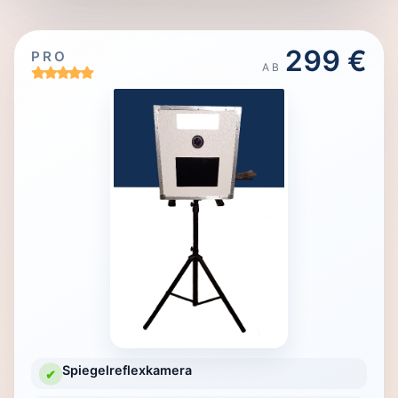
299 €
PRO
AB
Spiegelreflexkamera
✔