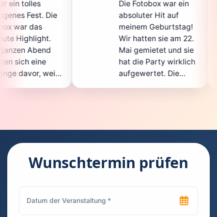
Die Fotobox war ein
spitze auf
absoluter Hit auf
Hochzeit! 
meinem Geburtstag!
ganz tolle 
Wir hatten sie am 22.
entstande
Mai gemietet und sie
der
hat die Party wirklich
Sofortdruc
aufgewertet. Die
auch gleic
Auswahl an lustigen
Gästebuc
Accessoires war
gewandert 
super, und die Fotos
waren sehr
waren von bester
super lust
Qualität. Die
Requisiten
Bedienung war
Handling d
kinderleicht – jeder
super einf
Wunschtermin prüfen
konnte einfach ein
kann's ein
Foto machen, wann
rundum em
immer er wollte.
das ist ne
Besonders toll fand
Fotoergän
ich, dass man die
jedes Fest,