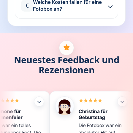
Welche Kosten fallen für eine
Fotobox an?
Neuestes Feedback und
Rezensionen
Christina für
K
Geburtstag
D
Die Fotobox war ein
sp
 Die
absoluter Hit auf