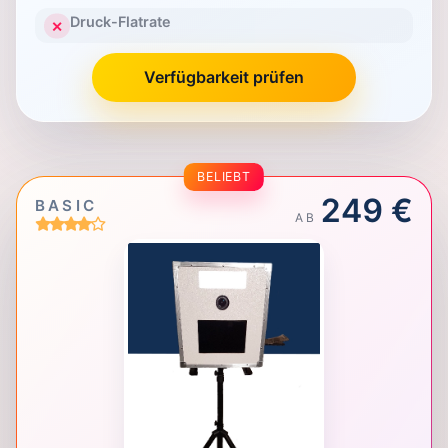
Druck-Flatrate
✕
Verfügbarkeit prüfen
BELIEBT
249 €
BASIC
AB