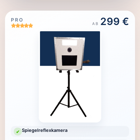
299 €
PRO
AB
Spiegelreflexkamera
✔