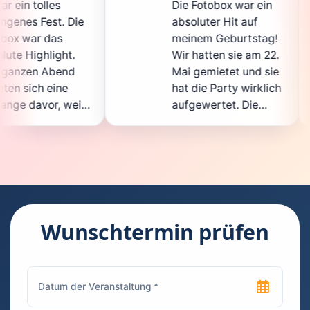
Die Fotobox war ein
spi
ie
absoluter Hit auf
Hoc
meinem Geburtstag!
ganz
Wir hatten sie am 22.
ent
Mai gemietet und sie
der
hat die Party wirklich
Sof
il
aufgewertet. Die
auc
ht
Auswahl an lustigen
Gäs
Accessoires war
gew
n.
super, und die Fotos
war
waren von bester
sup
Qualität. Die
Req
ie
Bedienung war
Han
kinderleicht – jeder
sup
Wunschtermin prüfen
konnte einfach ein
kan
ch
Foto machen, wann
run
n
immer er wollte.
das
Besonders toll fand
Fot
ich, dass man die
jede