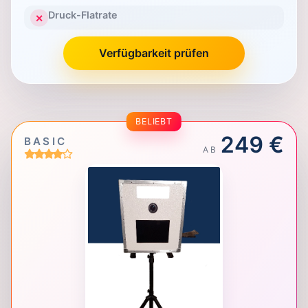
Druck-Flatrate
✕
Verfügbarkeit prüfen
BELIEBT
249 €
BASIC
AB