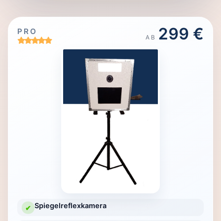
299 €
PRO
AB
Spiegelreflexkamera
✔