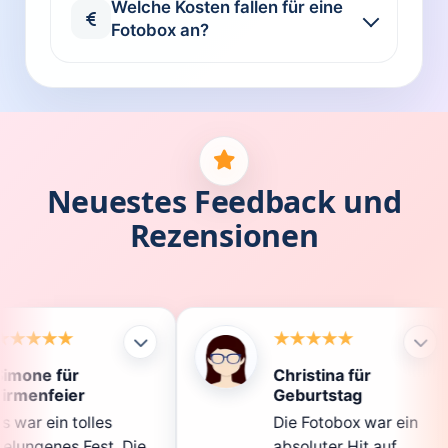
Welche Kosten fallen für eine
Fotobox an?
Neuestes Feedback und
Rezensionen
Christina für
Kl
Geburtstag
Di
Die Fotobox war ein
sp
Die
absoluter Hit auf