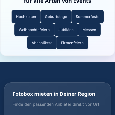
für alle Arten von Events
Hochzeiten
Geburtstage
Sommerfeste
Weihnachtsfeiern
Jubiläen
Messen
Abschlüsse
Firmenfeiern
Fotobox mieten in Deiner Region
Finde den passenden Anbieter direkt vor Ort.