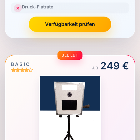
Druck-Flatrate
✕
Verfügbarkeit prüfen
BELIEBT
249 €
BASIC
AB