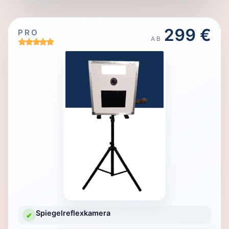
299 €
PRO
AB
Spiegelreflexkamera
✔