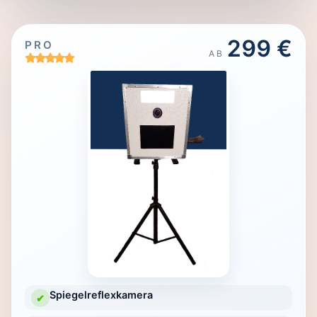
299 €
PRO
AB
Spiegelreflexkamera
✔