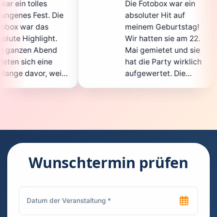
Die Fotobox war ein
s
. Die
absoluter Hit auf
H
s
meinem Geburtstag!
g
ht.
Wir hatten sie am 22.
e
end
Mai gemietet und sie
d
ne
hat die Party wirklich
S
 weil
aufgewertet. Die
a
nicht
Auswahl an lustigen
Accessoires war
g
ten.
super, und die Fotos
w
ent
waren von bester
s
Qualität. Die
R
d die
Bedienung war
H
kinderleicht – jeder
s
Wunschtermin prüfen
konnte einfach ein
k
 euch
Foto machen, wann
r
hen
immer er wollte.
d
Besonders toll fand
F
hen
ich, dass man die
j