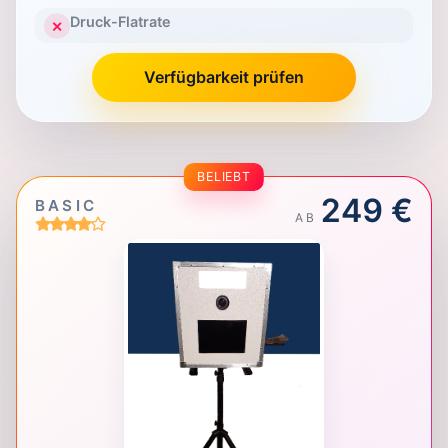
Druck-Flatrate
✕
Verfügbarkeit prüfen
BELIEBT
249 €
BASIC
AB