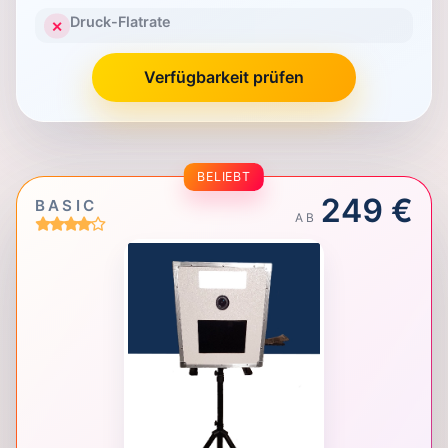
Druck-Flatrate
✕
Verfügbarkeit prüfen
BELIEBT
249 €
BASIC
AB