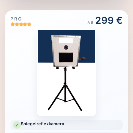
299 €
PRO
AB
Spiegelreflexkamera
✔