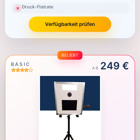
Druck-Flatrate
✕
Verfügbarkeit prüfen
BELIEBT
249 €
BASIC
AB