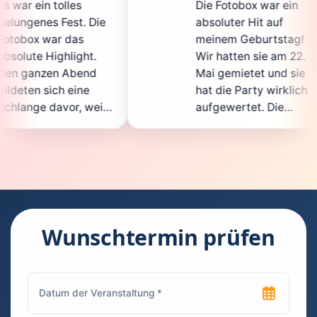
Die Fotobox war ein
sp
Die
absoluter Hit auf
Ho
meinem Geburtstag!
ga
t.
Wir hatten sie am 22.
en
d
Mai gemietet und sie
de
hat die Party wirklich
So
eil
aufgewertet. Die
au
cht
Auswahl an lustigen
Gä
Accessoires war
ge
en.
super, und die Fotos
wa
t
waren von bester
su
Qualität. Die
Re
die
Bedienung war
Ha
kinderleicht – jeder
su
Wunschtermin prüfen
konnte einfach ein
ka
uch
Foto machen, wann
ru
en
immer er wollte.
da
Besonders toll fand
Fo
n
ich, dass man die
je