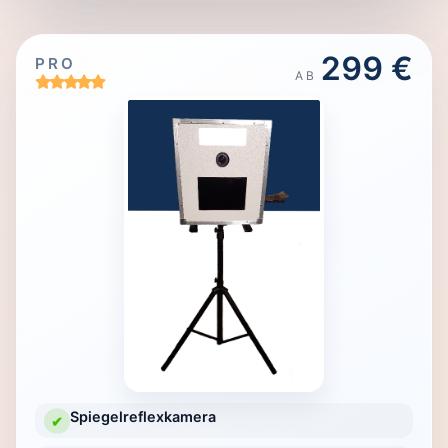
299 €
PRO
AB
Spiegelreflexkamera
✔