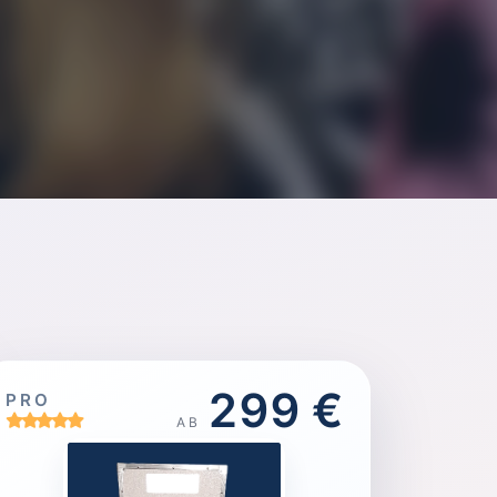
299 €
PRO
AB