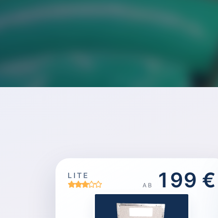
199 €
LITE
AB