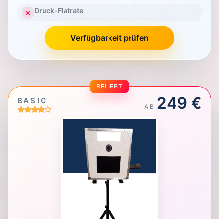
Druck-Flatrate
✕
Verfügbarkeit prüfen
BELIEBT
249 €
BASIC
AB