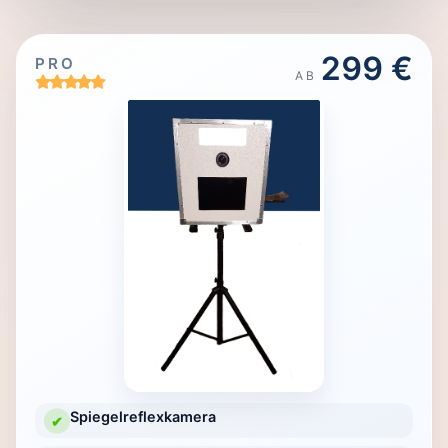
299 €
PRO
AB
Spiegelreflexkamera
✔