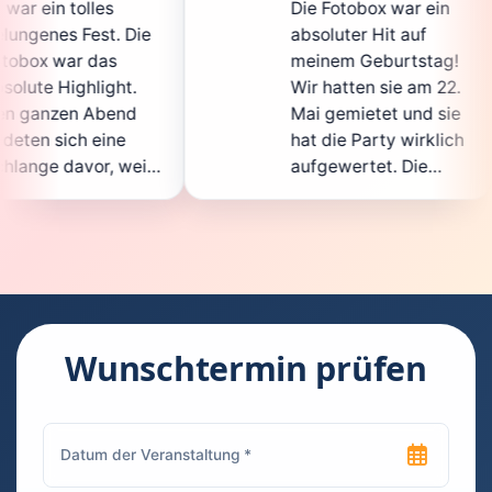
Die Fotobox war ein
spi
ie
absoluter Hit auf
Hoc
meinem Geburtstag!
ganz
Wir hatten sie am 22.
ent
Mai gemietet und sie
der
hat die Party wirklich
Sof
il
aufgewertet. Die
auc
ht
Auswahl an lustigen
Gäs
Accessoires war
gew
n.
super, und die Fotos
war
waren von bester
sup
Qualität. Die
Req
ie
Bedienung war
Han
kinderleicht – jeder
sup
Wunschtermin prüfen
konnte einfach ein
kan
ch
Foto machen, wann
run
n
immer er wollte.
das
Besonders toll fand
Fot
ich, dass man die
jede