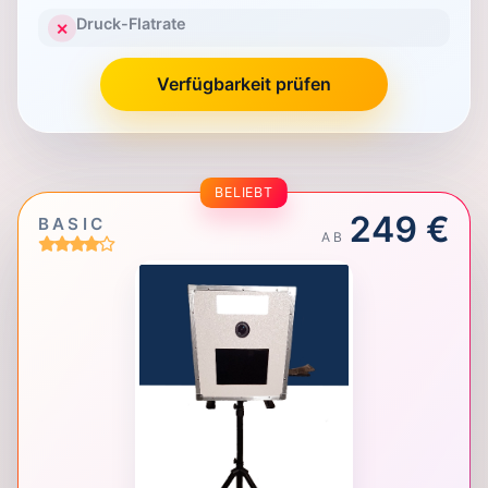
Druck-Flatrate
✕
Verfügbarkeit prüfen
BELIEBT
249 €
BASIC
AB