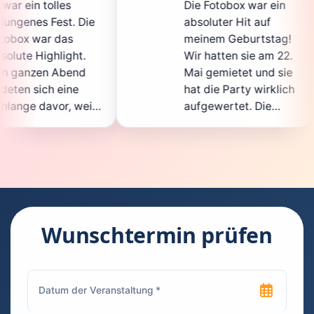
Die Fotobox war ein
spit
e
absoluter Hit auf
Hoch
meinem Geburtstag!
ganz
Wir hatten sie am 22.
ents
Mai gemietet und sie
der
hat die Party wirklich
Sofo
l
aufgewertet. Die
auch
t
Auswahl an lustigen
Gäs
Accessoires war
gewa
.
super, und die Fotos
ware
waren von bester
supe
Qualität. Die
Requ
ie
Bedienung war
Hand
kinderleicht – jeder
supe
Wunschtermin prüfen
konnte einfach ein
kann
ch
Foto machen, wann
rund
immer er wollte.
das 
Besonders toll fand
Foto
ich, dass man die
jede