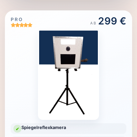
299 €
PRO
AB
Spiegelreflexkamera
✔