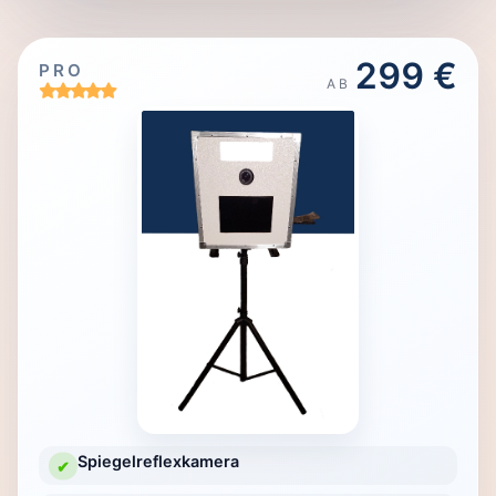
299 €
PRO
AB
Spiegelreflexkamera
✔