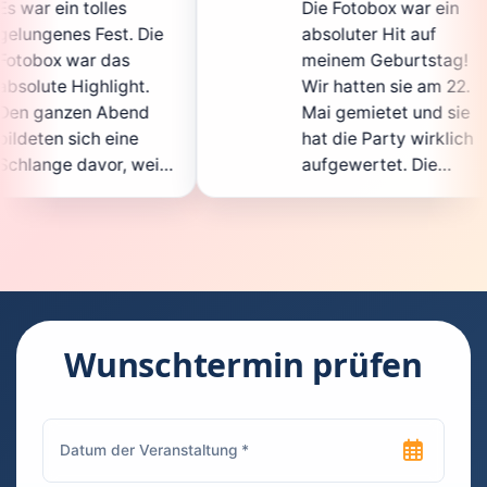
Die Fotobox war ein
spi
Die
absoluter Hit auf
Hoc
meinem Geburtstag!
gan
.
Wir hatten sie am 22.
ent
d
Mai gemietet und sie
de
hat die Party wirklich
Sof
eil
aufgewertet. Die
auc
cht
Auswahl an lustigen
Gä
Accessoires war
gew
n.
super, und die Fotos
war
t
waren von bester
sup
Qualität. Die
Req
die
Bedienung war
Han
kinderleicht – jeder
sup
Wunschtermin prüfen
konnte einfach ein
kan
uch
Foto machen, wann
ru
en
immer er wollte.
das
Besonders toll fand
Fot
n
ich, dass man die
jed