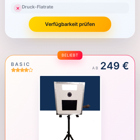
Druck-Flatrate
✕
Verfügbarkeit prüfen
BELIEBT
249 €
BASIC
AB