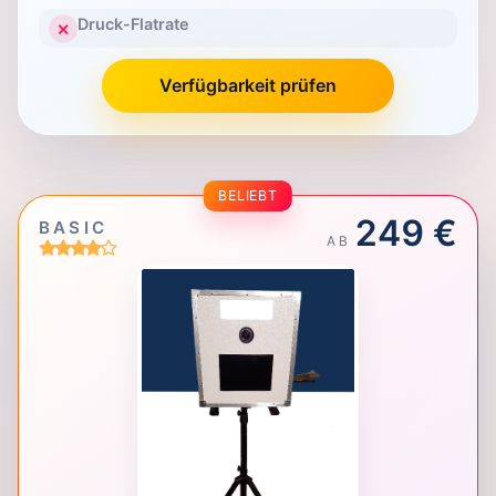
Druck-Flatrate
✕
Verfügbarkeit prüfen
BELIEBT
249 €
BASIC
AB