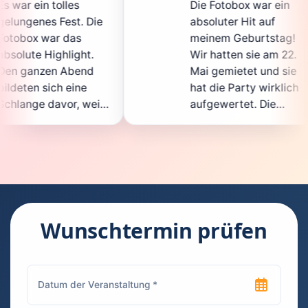
Die Fotobox war ein
spit
ie
absoluter Hit auf
Hoch
meinem Geburtstag!
ganz
Wir hatten sie am 22.
ents
Mai gemietet und sie
der
hat die Party wirklich
Sofo
il
aufgewertet. Die
auch
ht
Auswahl an lustigen
Gäs
Accessoires war
gewa
.
super, und die Fotos
ware
waren von bester
supe
Qualität. Die
Requ
ie
Bedienung war
Hand
kinderleicht – jeder
supe
Wunschtermin prüfen
konnte einfach ein
kann
ch
Foto machen, wann
run
n
immer er wollte.
das 
Besonders toll fand
Foto
ich, dass man die
jede