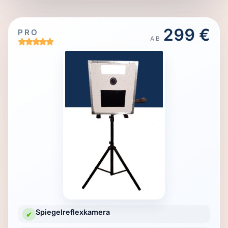
299 €
PRO
AB
Spiegelreflexkamera
✔