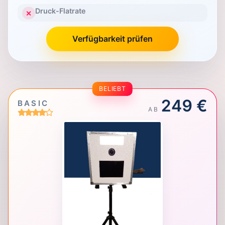
Druck-Flatrate
✕
Verfügbarkeit prüfen
BELIEBT
249 €
BASIC
AB