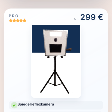
299 €
PRO
AB
Spiegelreflexkamera
✔