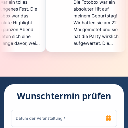
Die Fotobox war ein
spi
ie
absoluter Hit auf
Hoc
meinem Geburtstag!
gan
.
Wir hatten sie am 22.
ent
d
Mai gemietet und sie
der
hat die Party wirklich
Sof
il
aufgewertet. Die
auc
ht
Auswahl an lustigen
Gä
Accessoires war
gew
n.
super, und die Fotos
war
t
waren von bester
sup
Qualität. Die
Req
die
Bedienung war
Han
kinderleicht – jeder
sup
Wunschtermin prüfen
konnte einfach ein
kan
uch
Foto machen, wann
run
n
immer er wollte.
das
Besonders toll fand
Fot
ich, dass man die
jed