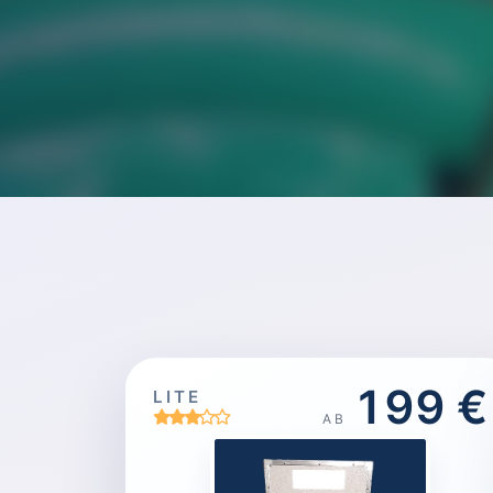
199 €
LITE
AB