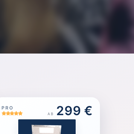
299 €
PRO
AB