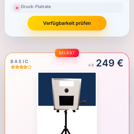
Druck-Flatrate
✕
Verfügbarkeit prüfen
BELIEBT
249 €
BASIC
AB