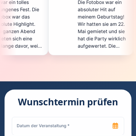
Die Fotobox war ein
spi
Die
absoluter Hit auf
Hoc
meinem Geburtstag!
gan
.
Wir hatten sie am 22.
ent
d
Mai gemietet und sie
de
hat die Party wirklich
Sof
eil
aufgewertet. Die
auc
cht
Auswahl an lustigen
Gä
Accessoires war
gew
n.
super, und die Fotos
war
t
waren von bester
sup
Qualität. Die
Req
die
Bedienung war
Han
kinderleicht – jeder
sup
Wunschtermin prüfen
konnte einfach ein
kan
uch
Foto machen, wann
ru
en
immer er wollte.
das
Besonders toll fand
Fot
n
ich, dass man die
jed