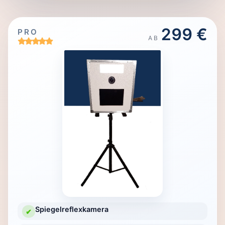
299 €
PRO
AB
Spiegelreflexkamera
✔