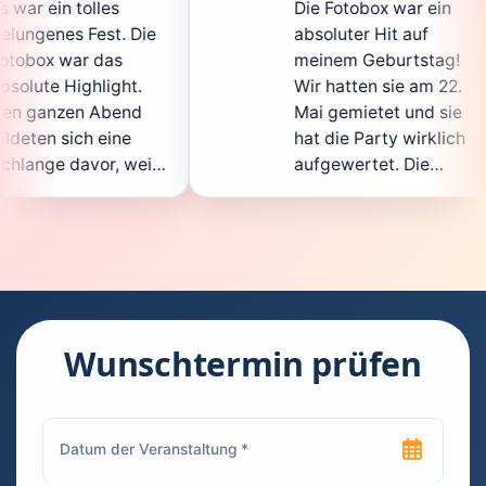
Die Fotobox war ein
sp
Die
absoluter Hit auf
Ho
meinem Geburtstag!
gan
.
Wir hatten sie am 22.
en
d
Mai gemietet und sie
de
hat die Party wirklich
So
eil
aufgewertet. Die
au
cht
Auswahl an lustigen
Gä
Accessoires war
ge
n.
super, und die Fotos
wa
t
waren von bester
su
Qualität. Die
Re
die
Bedienung war
Ha
kinderleicht – jeder
su
Wunschtermin prüfen
konnte einfach ein
ka
uch
Foto machen, wann
ru
en
immer er wollte.
da
Besonders toll fand
Fo
n
ich, dass man die
jed