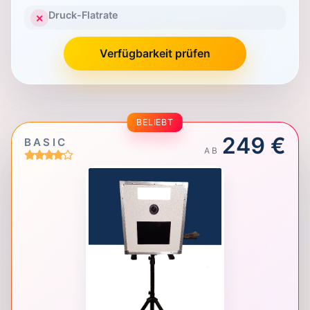
Druck-Flatrate
✕
Verfügbarkeit prüfen
BELIEBT
249 €
BASIC
AB