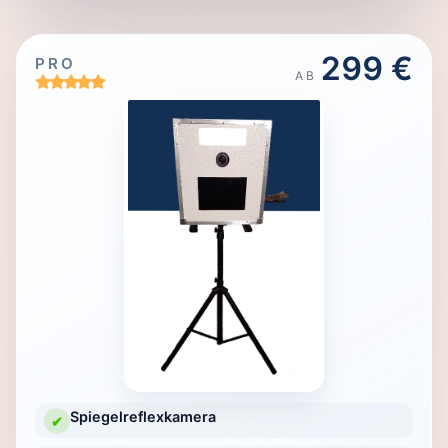
299 €
PRO
AB
Spiegelreflexkamera
✔