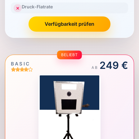
Druck-Flatrate
✕
Verfügbarkeit prüfen
BELIEBT
249 €
BASIC
AB