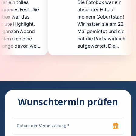
Die Fotobox war ein
spit
ie
absoluter Hit auf
Hoch
meinem Geburtstag!
ganz
Wir hatten sie am 22.
ent
Mai gemietet und sie
der
hat die Party wirklich
Sof
il
aufgewertet. Die
auch
ht
Auswahl an lustigen
Gäs
Accessoires war
gew
.
super, und die Fotos
ware
waren von bester
supe
Qualität. Die
Requ
ie
Bedienung war
Han
kinderleicht – jeder
supe
Wunschtermin prüfen
konnte einfach ein
kann
ch
Foto machen, wann
run
n
immer er wollte.
das 
Besonders toll fand
Fot
ich, dass man die
jede