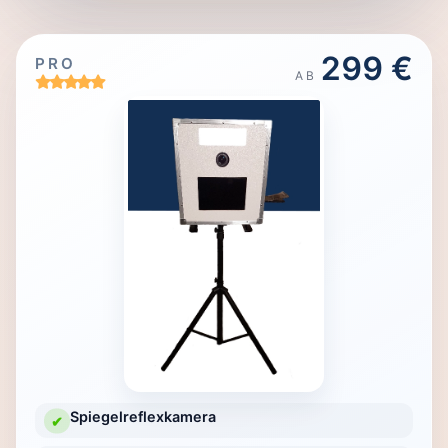
299 €
PRO
AB
Spiegelreflexkamera
✔