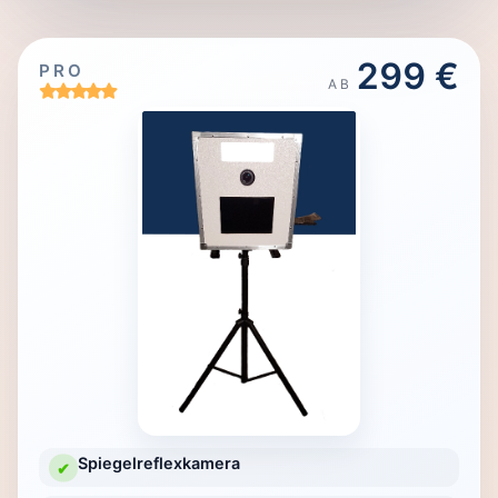
299 €
PRO
AB
Spiegelreflexkamera
✔