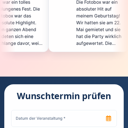
Die Fotobox war ein
sp
Die
absoluter Hit auf
Ho
meinem Geburtstag!
ga
t.
Wir hatten sie am 22.
en
nd
Mai gemietet und sie
de
hat die Party wirklich
So
eil
aufgewertet. Die
au
cht
Auswahl an lustigen
Gä
Accessoires war
ge
en.
super, und die Fotos
wa
nt
waren von bester
su
Qualität. Die
Re
die
Bedienung war
Ha
kinderleicht – jeder
su
Wunschtermin prüfen
konnte einfach ein
ka
euch
Foto machen, wann
ru
en
immer er wollte.
da
Besonders toll fand
Fo
n
ich, dass man die
je