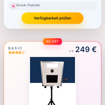
Druck-Flatrate
✕
Verfügbarkeit prüfen
BELIEBT
249 €
BASIC
AB