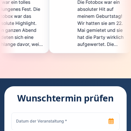
Die Fotobox war ein
spi
ie
absoluter Hit auf
Hoc
meinem Geburtstag!
gan
.
Wir hatten sie am 22.
ent
d
Mai gemietet und sie
der
hat die Party wirklich
Sof
il
aufgewertet. Die
auc
ht
Auswahl an lustigen
Gä
Accessoires war
gew
n.
super, und die Fotos
war
t
waren von bester
sup
Qualität. Die
Req
die
Bedienung war
Han
kinderleicht – jeder
sup
Wunschtermin prüfen
konnte einfach ein
kan
uch
Foto machen, wann
run
n
immer er wollte.
das
Besonders toll fand
Fot
ich, dass man die
jed