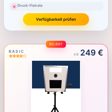
Druck-Flatrate
✕
Verfügbarkeit prüfen
BELIEBT
249 €
BASIC
AB