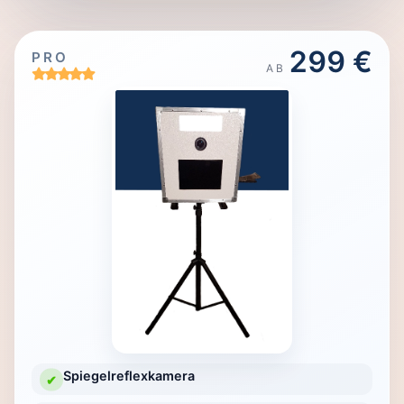
299 €
PRO
AB
Spiegelreflexkamera
✔