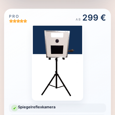
299 €
PRO
AB
Spiegelreflexkamera
✔