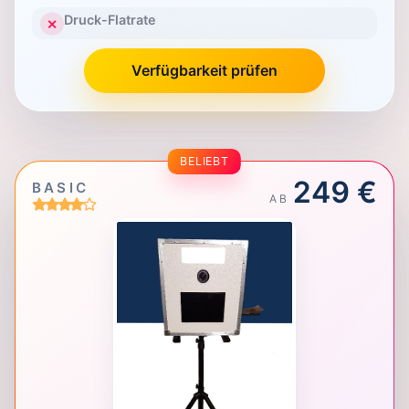
Druck-Flatrate
✕
Verfügbarkeit prüfen
BELIEBT
249 €
BASIC
AB