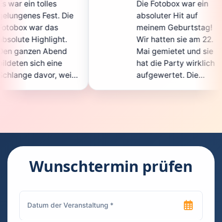
Die Fotobox war ein
sp
Die
absoluter Hit auf
Ho
meinem Geburtstag!
ga
t.
Wir hatten sie am 22.
en
d
Mai gemietet und sie
de
hat die Party wirklich
So
eil
aufgewertet. Die
au
cht
Auswahl an lustigen
Gä
Accessoires war
ge
en.
super, und die Fotos
wa
t
waren von bester
su
Qualität. Die
Re
die
Bedienung war
Ha
kinderleicht – jeder
su
Wunschtermin prüfen
konnte einfach ein
ka
uch
Foto machen, wann
ru
en
immer er wollte.
da
Besonders toll fand
Fo
n
ich, dass man die
je