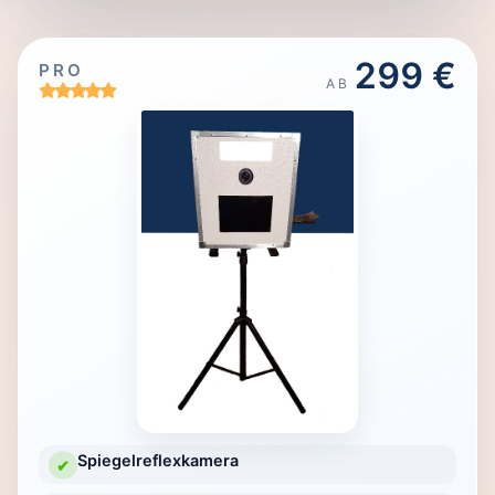
299 €
PRO
AB
Spiegelreflexkamera
✔