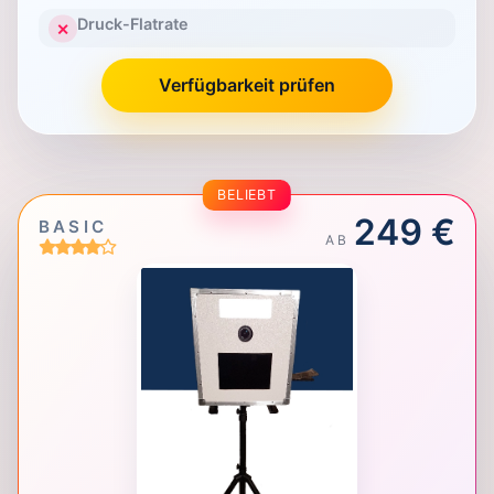
Druck-Flatrate
✕
Verfügbarkeit prüfen
BELIEBT
249 €
BASIC
AB