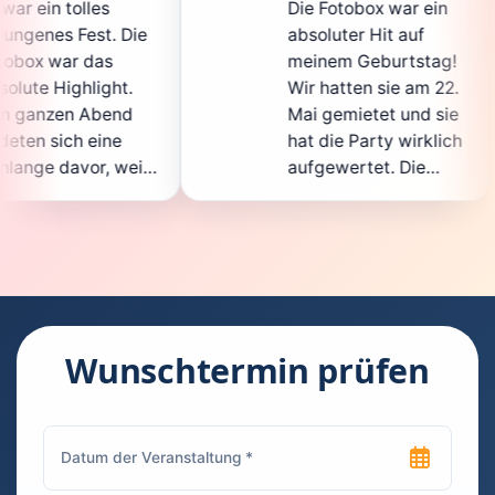
Die Fotobox war ein
sp
Die
absoluter Hit auf
Ho
meinem Geburtstag!
gan
.
Wir hatten sie am 22.
en
d
Mai gemietet und sie
de
hat die Party wirklich
So
eil
aufgewertet. Die
au
cht
Auswahl an lustigen
Gä
Accessoires war
ge
n.
super, und die Fotos
wa
t
waren von bester
su
Qualität. Die
Re
die
Bedienung war
Ha
kinderleicht – jeder
su
Wunschtermin prüfen
konnte einfach ein
ka
uch
Foto machen, wann
ru
en
immer er wollte.
da
Besonders toll fand
Fo
n
ich, dass man die
jed