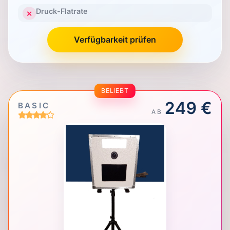
Druck-Flatrate
✕
Verfügbarkeit prüfen
BELIEBT
249 €
BASIC
AB