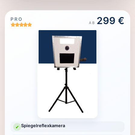
299 €
PRO
AB
Spiegelreflexkamera
✔