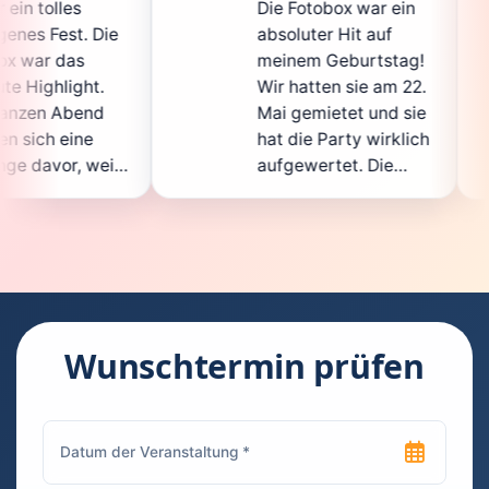
Die Fotobox war ein
spit
ie
absoluter Hit auf
Hoch
meinem Geburtstag!
ganz
Wir hatten sie am 22.
ents
Mai gemietet und sie
der
hat die Party wirklich
Sofo
il
aufgewertet. Die
auch
ht
Auswahl an lustigen
Gäs
Accessoires war
gewa
.
super, und die Fotos
ware
waren von bester
supe
Qualität. Die
Requ
ie
Bedienung war
Hand
kinderleicht – jeder
supe
Wunschtermin prüfen
konnte einfach ein
kann
ch
Foto machen, wann
run
n
immer er wollte.
das 
Besonders toll fand
Foto
ich, dass man die
jede