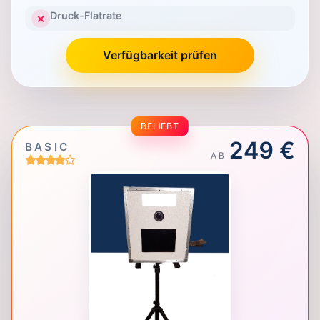
Druck-Flatrate
✕
Verfügbarkeit prüfen
BELIEBT
249 €
BASIC
AB