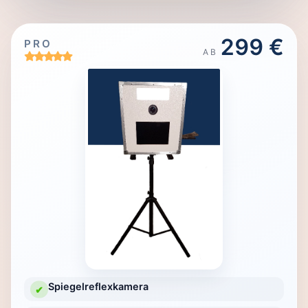
299 €
PRO
AB
Spiegelreflexkamera
✔