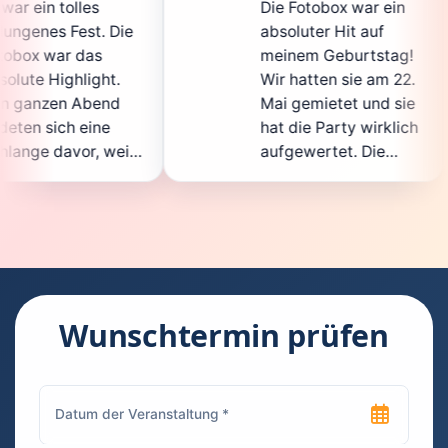
Die Fotobox war ein
spi
Die
absoluter Hit auf
Hoc
meinem Geburtstag!
gan
.
Wir hatten sie am 22.
en
d
Mai gemietet und sie
de
hat die Party wirklich
So
eil
aufgewertet. Die
auc
cht
Auswahl an lustigen
Gä
Accessoires war
ge
n.
super, und die Fotos
wa
t
waren von bester
sup
Qualität. Die
Re
die
Bedienung war
Ha
kinderleicht – jeder
sup
Wunschtermin prüfen
konnte einfach ein
kan
uch
Foto machen, wann
ru
en
immer er wollte.
das
Besonders toll fand
Fo
n
ich, dass man die
jed