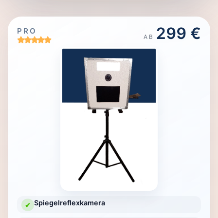
299 €
PRO
AB
Spiegelreflexkamera
✔