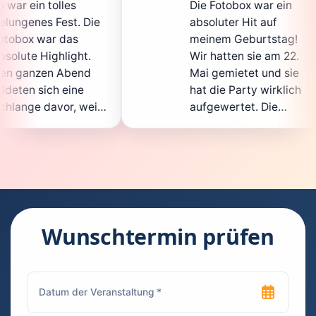
Die Fotobox war ein
sp
Die
absoluter Hit auf
Ho
meinem Geburtstag!
gan
.
Wir hatten sie am 22.
en
d
Mai gemietet und sie
de
hat die Party wirklich
So
eil
aufgewertet. Die
au
cht
Auswahl an lustigen
Gä
Accessoires war
ge
n.
super, und die Fotos
wa
t
waren von bester
su
Qualität. Die
Re
die
Bedienung war
Ha
kinderleicht – jeder
su
Wunschtermin prüfen
konnte einfach ein
ka
uch
Foto machen, wann
ru
en
immer er wollte.
da
Besonders toll fand
Fo
n
ich, dass man die
jed