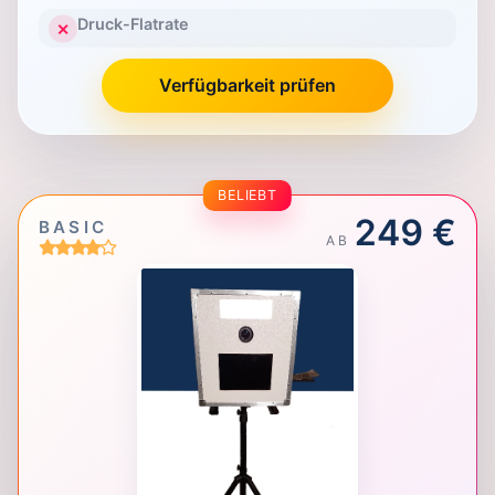
Druck-Flatrate
✕
Verfügbarkeit prüfen
BELIEBT
249 €
BASIC
AB