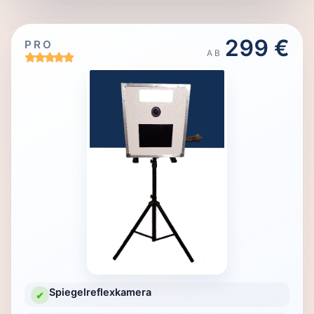
299 €
PRO
AB
Spiegelreflexkamera
✔