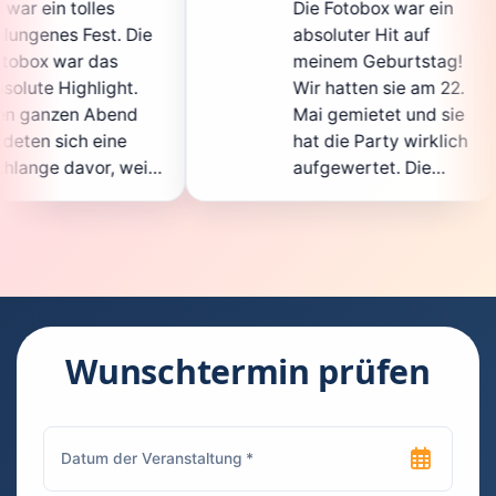
Die Fotobox war ein
sp
Die
absoluter Hit auf
Ho
meinem Geburtstag!
ga
t.
Wir hatten sie am 22.
en
nd
Mai gemietet und sie
de
hat die Party wirklich
So
eil
aufgewertet. Die
au
cht
Auswahl an lustigen
Gä
Accessoires war
ge
en.
super, und die Fotos
wa
nt
waren von bester
su
Qualität. Die
Re
die
Bedienung war
Ha
kinderleicht – jeder
su
Wunschtermin prüfen
konnte einfach ein
ka
euch
Foto machen, wann
ru
en
immer er wollte.
da
Besonders toll fand
Fo
n
ich, dass man die
je