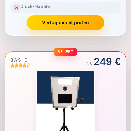
Druck-Flatrate
✕
Verfügbarkeit prüfen
BELIEBT
249 €
BASIC
AB