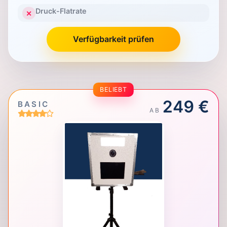
Druck-Flatrate
✕
Verfügbarkeit prüfen
BELIEBT
249 €
BASIC
AB