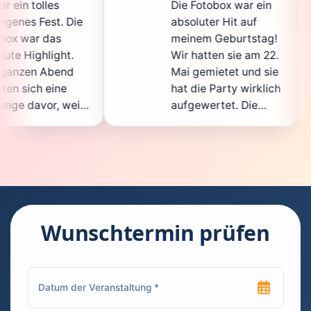
Die Fotobox war ein
spi
Die
absoluter Hit auf
Hoc
meinem Geburtstag!
gan
.
Wir hatten sie am 22.
ent
d
Mai gemietet und sie
de
hat die Party wirklich
Sof
eil
aufgewertet. Die
auc
cht
Auswahl an lustigen
Gä
Accessoires war
gew
n.
super, und die Fotos
war
t
waren von bester
sup
Qualität. Die
Req
die
Bedienung war
Han
kinderleicht – jeder
sup
Wunschtermin prüfen
konnte einfach ein
kan
uch
Foto machen, wann
ru
en
immer er wollte.
das
Besonders toll fand
Fot
n
ich, dass man die
jed