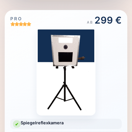
299 €
PRO
AB
Spiegelreflexkamera
✔