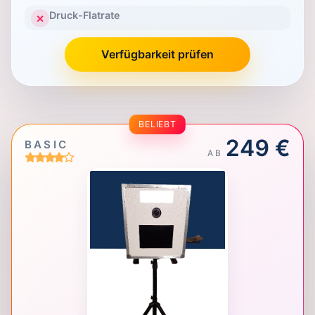
Druck-Flatrate
✕
Verfügbarkeit prüfen
BELIEBT
249 €
BASIC
AB