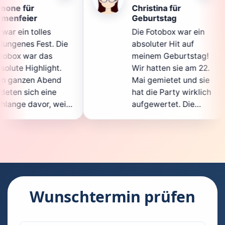
Christina für
Kl
Geburtstag
Di
Die Fotobox war ein
sp
Die
absoluter Hit auf
Ho
meinem Geburtstag!
gan
.
Wir hatten sie am 22.
en
d
Mai gemietet und sie
de
hat die Party wirklich
So
eil
aufgewertet. Die
au
cht
Auswahl an lustigen
Gä
Accessoires war
ge
n.
super, und die Fotos
wa
t
waren von bester
su
Qualität. Die
Re
die
Bedienung war
Ha
kinderleicht – jeder
su
Wunschtermin prüfen
konnte einfach ein
ka
uch
Foto machen, wann
ru
en
immer er wollte.