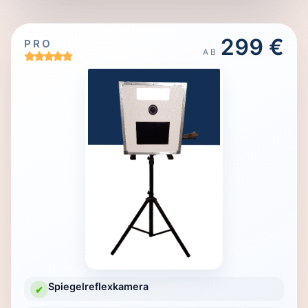
299 €
PRO
AB
Spiegelreflexkamera
✔