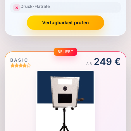
Druck-Flatrate
✕
Verfügbarkeit prüfen
BELIEBT
249 €
BASIC
AB