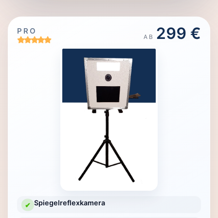
299 €
PRO
AB
Spiegelreflexkamera
✔