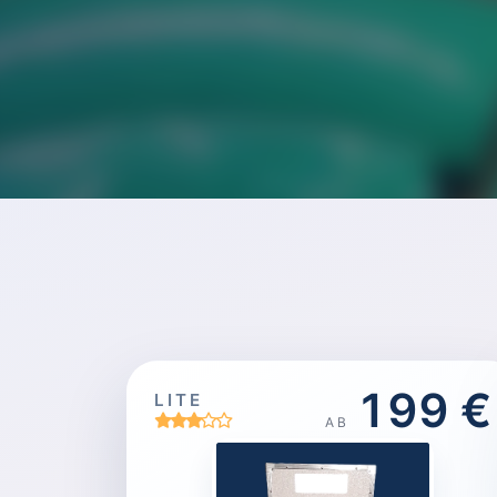
199 €
LITE
AB