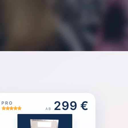
299 €
PRO
AB