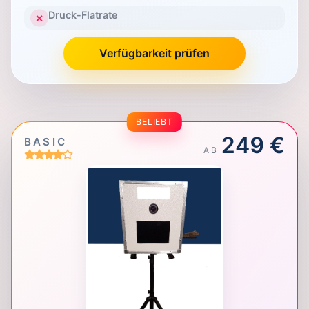
Druck-Flatrate
✕
Verfügbarkeit prüfen
BELIEBT
249 €
BASIC
AB