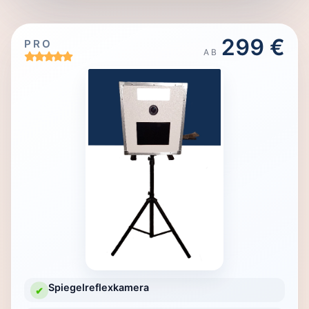
299 €
PRO
AB
Spiegelreflexkamera
✔